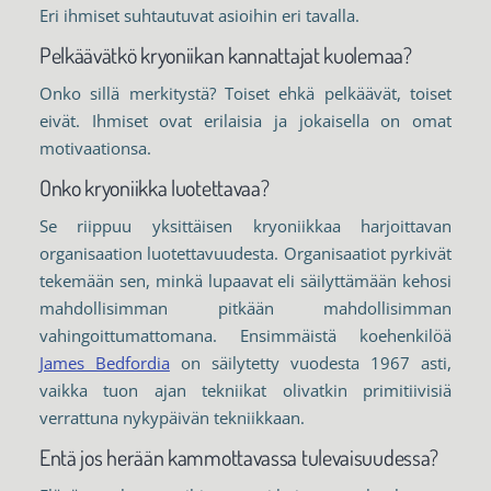
Eri ihmiset suhtautuvat asioihin eri tavalla.
Pelkäävätkö kryoniikan kannattajat kuolemaa?
Onko sillä merkitystä? Toiset ehkä pelkäävät, toiset
eivät. Ihmiset ovat erilaisia ja jokaisella on omat
motivaationsa.
Onko kryoniikka luotettavaa?
Se riippuu yksittäisen kryoniikkaa harjoittavan
organisaation luotettavuudesta. Organisaatiot pyrkivät
tekemään sen, minkä lupaavat eli säilyttämään kehosi
mahdollisimman pitkään mahdollisimman
vahingoittumattomana. Ensimmäistä koehenkilöä
James Bedfordia
on säilytetty vuodesta 1967 asti,
vaikka tuon ajan tekniikat olivatkin primitiivisiä
verrattuna nykypäivän tekniikkaan.
Entä jos herään kammottavassa tulevaisuudessa?