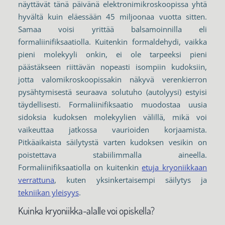
näyttävät tänä päivänä elektronimikroskoopissa yhtä
hyvältä kuin eläessään 45 miljoonaa vuotta sitten.
Samaa voisi yrittää balsamoinnilla eli
formaliinifiksaatiolla. Kuitenkin formaldehydi, vaikka
pieni molekyyli onkin, ei ole tarpeeksi pieni
päästäkseen riittävän nopeasti isompiin kudoksiin,
jotta valomikroskoopissakin näkyvä verenkierron
pysähtymisestä seuraava solutuho (autolyysi) estyisi
täydellisesti. Formaliinifiksaatio muodostaa uusia
sidoksia kudoksen molekyylien välillä, mikä voi
vaikeuttaa jatkossa vaurioiden korjaamista.
Pitkäaikaista säilytystä varten kudoksen vesikin on
poistettava stabiilimmalla aineella.
Formaliinifiksaatiolla on kuitenkin
etuja kryoniikkaan
verrattuna
, kuten yksinkertaisempi säilytys ja
tekniikan yleisyys
.
Kuinka kryoniikka-alalle voi opiskella?