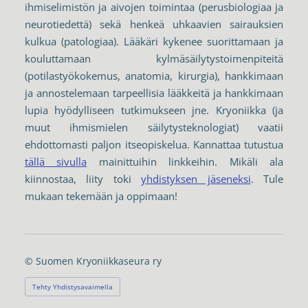
ihmiselimistön ja aivojen toimintaa (perusbiologiaa ja
neurotiedettä) sekä henkeä uhkaavien sairauksien
kulkua (patologiaa). Lääkäri kykenee suorittamaan ja
kouluttamaan kylmäsäilytystoimenpiteitä
(potilastyökokemus, anatomia, kirurgia), hankkimaan
ja annostelemaan tarpeellisia lääkkeitä ja hankkimaan
lupia hyödylliseen tutkimukseen jne. Kryoniikka (ja
muut ihmismielen säilytysteknologiat) vaatii
ehdottomasti paljon itseopiskelua. Kannattaa tutustua
tällä sivulla
mainittuihin linkkeihin. Mikäli ala
kiinnostaa, liity toki
yhdistyksen jäseneksi
. Tule
mukaan tekemään ja oppimaan!
©
Suomen Kryoniikkaseura ry
Tehty Yhdistysavaimella