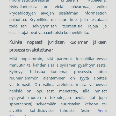
informaatioteoreettisin kriteerein kuolleena.
Nykytilanteessa on vielä epävarmaa, voiko
kryosäilöttyjen aivojen sisältämän informaation
palauttaa. Kryoniikka on suuri koe, jolla testataan
todellisen selviytymisen teoreettisia rajoja ja
osallistujat ovat vapaaehtoisia koehenkilöitä.
Kuinka nopeasti juridisen kuoleman jälkeen
prosessi on aloitettava?
Mitä nopeammin, sitä parempi. Ideaalitilanteessa
minuutin tai kahden sisällä sydämen pysähtymisestä.
Kylmyys hidastaa kuoleman prosessia, joten
ruumiinlämmön alentaminen on syytä aloittaa
välittömästi. On vaikea arvioida, missä vaiheessa
henkilö on lopullisesti menetetty, sillä ihmiset
pystyvät modernin teknologian avulla (tai jopa
spontaanisti) selviämään suuristakin kehoon tai
aivoihin kohdistuvista tuhoista (esim.
Anna