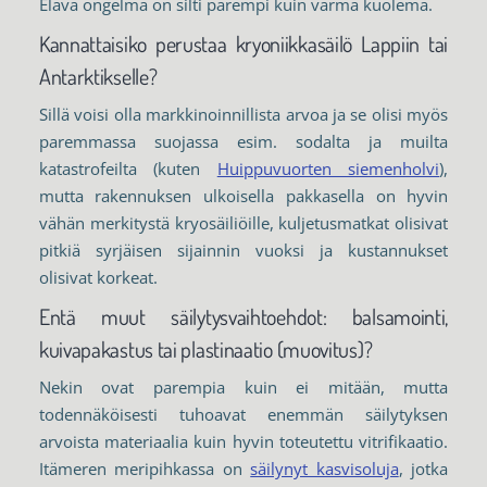
Elävä ongelma on silti parempi kuin varma kuolema.
Kannattaisiko perustaa kryoniikkasäilö Lappiin tai
Antarktikselle?
Sillä voisi olla markkinoinnillista arvoa ja se olisi myös
paremmassa suojassa esim. sodalta ja muilta
katastrofeilta (kuten
Huippuvuorten siemenholvi
),
mutta rakennuksen ulkoisella pakkasella on hyvin
vähän merkitystä kryosäiliöille, kuljetusmatkat olisivat
pitkiä syrjäisen sijainnin vuoksi ja kustannukset
olisivat korkeat.
Entä muut säilytysvaihtoehdot: balsamointi,
kuivapakastus tai plastinaatio (muovitus)?
Nekin ovat parempia kuin ei mitään, mutta
todennäköisesti tuhoavat enemmän säilytyksen
arvoista materiaalia kuin hyvin toteutettu vitrifikaatio.
Itämeren meripihkassa on
säilynyt kasvisoluja
, jotka