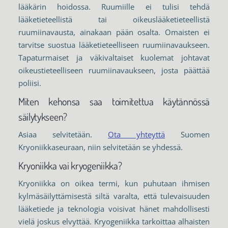
lääkärin hoidossa. Ruumiille ei tulisi tehdä
lääketieteellistä tai oikeuslääketieteellistä
ruumiinavausta, ainakaan pään osalta. Omaisten ei
tarvitse suostua lääketieteelliseen ruumiinavaukseen.
Tapaturmaiset ja väkivaltaiset kuolemat johtavat
oikeustieteelliseen ruumiinavaukseen, josta päättää
poliisi.
Miten kehonsa saa toimitettua käytännössä
säilytykseen?
Asiaa selvitetään.
Ota yhteyttä
Suomen
Kryoniikkaseuraan, niin selvitetään se yhdessä.
Kryoniikka vai kryogeniikka?
Kryoniikka on oikea termi, kun puhutaan ihmisen
kylmäsäilyttämisestä siltä varalta, että tulevaisuuden
lääketiede ja teknologia voisivat hänet mahdollisesti
vielä joskus elvyttää. Kryogeniikka tarkoittaa alhaisten