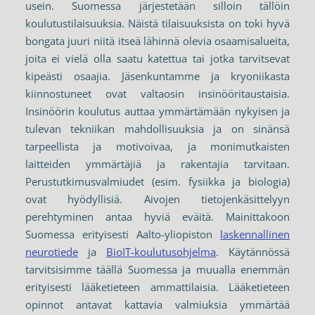
usein. Suomessa järjestetään silloin tällöin
koulutustilaisuuksia. Näistä tilaisuuksista on toki hyvä
bongata juuri niitä itseä lähinnä olevia osaamisalueita,
joita ei vielä olla saatu katettua tai jotka tarvitsevat
kipeästi osaajia. Jäsenkuntamme ja kryoniikasta
kiinnostuneet ovat valtaosin insinööritaustaisia.
Insinöörin koulutus auttaa ymmärtämään nykyisen ja
tulevan tekniikan mahdollisuuksia ja on sinänsä
tarpeellista ja motivoivaa, ja monimutkaisten
laitteiden ymmärtäjiä ja rakentajia tarvitaan.
Perustutkimusvalmiudet (esim. fysiikka ja biologia)
ovat hyödyllisiä. Aivojen tietojenkäsittelyyn
perehtyminen antaa hyviä eväitä. Mainittakoon
Suomessa erityisesti Aalto-yliopiston
laskennallinen
neurotiede
ja
BioIT-koulutusohjelma
. Käytännössä
tarvitsisimme täällä Suomessa ja muualla enemmän
erityisesti lääketieteen ammattilaisia. Lääketieteen
opinnot antavat kattavia valmiuksia ymmärtää