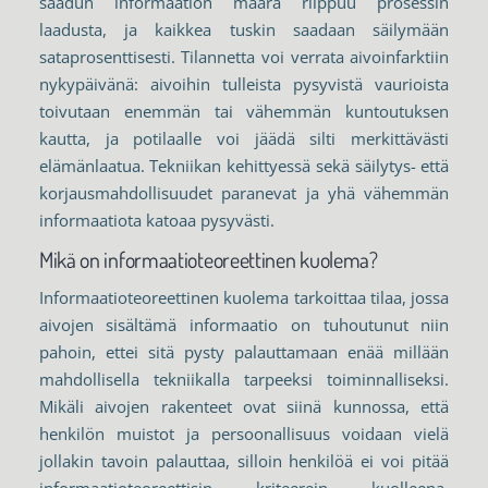
saadun informaation määrä riippuu prosessin
laadusta, ja kaikkea tuskin saadaan säilymään
sataprosenttisesti. Tilannetta voi verrata aivoinfarktiin
nykypäivänä: aivoihin tulleista pysyvistä vaurioista
toivutaan enemmän tai vähemmän kuntoutuksen
kautta, ja potilaalle voi jäädä silti merkittävästi
elämänlaatua. Tekniikan kehittyessä sekä säilytys- että
korjausmahdollisuudet paranevat ja yhä vähemmän
informaatiota katoaa pysyvästi.
Mikä on informaatioteoreettinen kuolema?
Informaatioteoreettinen kuolema tarkoittaa tilaa, jossa
aivojen sisältämä informaatio on tuhoutunut niin
pahoin, ettei sitä pysty palauttamaan enää millään
mahdollisella tekniikalla tarpeeksi toiminnalliseksi.
Mikäli aivojen rakenteet ovat siinä kunnossa, että
henkilön muistot ja persoonallisuus voidaan vielä
jollakin tavoin palauttaa, silloin henkilöä ei voi pitää