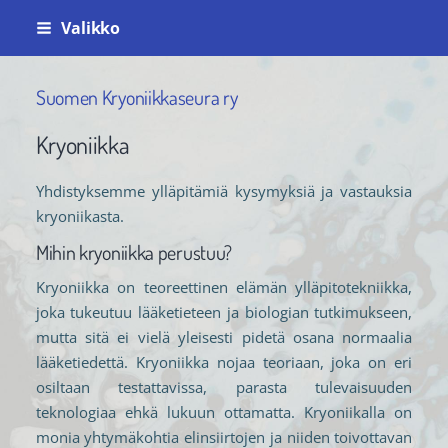
Siirry
Valikko
sivun
sisältöön
Suomen Kryoniikkaseura ry
Kryoniikka
Yhdistyksemme ylläpitämiä kysymyksiä ja vastauksia
kryoniikasta.
Mihin kryoniikka perustuu?
Kryoniikka on teoreettinen elämän ylläpitotekniikka,
joka tukeutuu lääketieteen ja biologian tutkimukseen,
mutta sitä ei vielä yleisesti pidetä osana normaalia
lääketiedettä. Kryoniikka nojaa teoriaan, joka on eri
osiltaan testattavissa, parasta tulevaisuuden
teknologiaa ehkä lukuun ottamatta. Kryoniikalla on
monia yhtymäkohtia elinsiirtojen ja niiden toivottavan