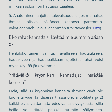
minkään uskonnon hautausrituaaleja.
5. Anatominen lahjoitus tulevaisuudelle: jos muinaiset
ihmiset olisivat säilöneet kehonsa paremmin,
nykytiedemiehillä olisi enemmän tutkittavaa (ks.
Ötzi
).
Eikö rahat kannattaisi käyttää mieluummin asiaan
X?
Henkilökohtainen valinta. Tavalliseen hautaukseen,
hautakiveen ja hautapaikkaan sijoitetut rahat voisi
myös käyttää järkevämmin.
Yrittävätkö kryoniikan kannattajat herättää
kuolleita?
Eivät, sillä 1) kryoniikan kannalta ihmiset eivät ole
kuolleita vaan kriittisessä tilassa olevia potilaita ja 2)
kaikki eivät välttämättä edes välitä elvytyksestä, sillä
heille voi riittää pelkkä ruumiin säilyminen.