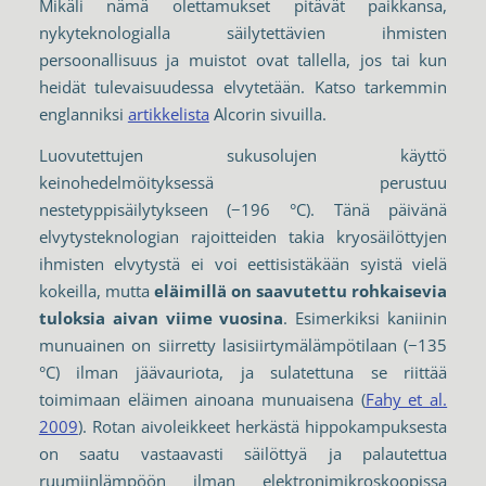
Mikäli nämä olettamukset pitävät paikkansa,
nykyteknologialla säilytettävien ihmisten
persoonallisuus ja muistot ovat tallella, jos tai kun
heidät tulevaisuudessa elvytetään. Katso tarkemmin
englanniksi
artikkelista
Alcorin sivuilla.
Luovutettujen sukusolujen käyttö
keinohedelmöityksessä perustuu
nestetyppisäilytykseen (−196 °C). Tänä päivänä
elvytysteknologian rajoitteiden takia kryosäilöttyjen
ihmisten elvytystä ei voi eettisistäkään syistä vielä
kokeilla, mutta
eläimillä on saavutettu rohkaisevia
tuloksia aivan viime vuosina
. Esimerkiksi kaniinin
munuainen on siirretty lasisiirtymälämpötilaan (−135
°C) ilman jäävauriota, ja sulatettuna se riittää
toimimaan eläimen ainoana munuaisena (
Fahy et al.
2009
). Rotan aivoleikkeet herkästä hippokampuksesta
on saatu vastaavasti säilöttyä ja palautettua
ruumiinlämpöön ilman elektronimikroskoopissa