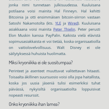
jonka nimi tunnetaan julkisuudessa. Kuuluisana
potilaana voisi mainita Hal Finneyn. Hal kehitti
Bitcoinia ja otti ensimmäisen bitcoin-siirron vastaan
Satoshi Nakamotolta (kts.
YLE
ja
Wired
). Kuuluisana
asiakkaana voisi mainita
Peter Thielin
. Peter perusti
Elon Muskin kanssa PayPalin. Kaikista vielä elävistä
sopimusasiakkaista ei voi tietää, koska organisaatioilla
on vaitiolovelvollisuus. Walt Disney ei ole
säilytyksessä huhuista huolimatta.
Miksi kryoniikka ei ole suositumpaa?
Perinteet ja asenteet muuttuvat valitettavan hitaasti.
Toisaalta äkillinen suursuosio voisi olla jopa haitallista,
koska jos uusia jäseniä tulisi esimerkiksi tuhat
päivässä, nykyisiltä organisaatioilta loppuisivat
nopeasti resurssit.
Onko kryoniikka ihan lamea?