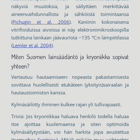
näkyviä muutoksia, ja säilyttäen merkittävää
aineenvaihdunnallista ja sähköistä toimintaansa
(
Pichugin et al. 2006
). Kaniinin kokonaisena
vitrifioiduissa aivoissa ei näy elektronimikroskoopilla
tutkittuna lainkaan jäävauriota −135 °C:n lämpötilassa
(
Lemler et al. 2004
).
Miten Suomen lainsäädäntö ja kryoniikka sopivat
yhteen?
Vertautuu hautaamiseen: nopeasta pakastamisesta
sovittava huolellisesti etukäteen (yksityis)sairaalan ja
hautaustoimiston kanssa.
Kylmäsäilötty ihminen kulkee rajan yli tullivapaasti.
Trivia: Jos kryoniikkaa haluava henkilö todella haluaa
itse ajoittaa kuolemaansa ja siten optimoida
kylmäsäilytystään, voi hän harkita jopa avustettua
itsemurhaa
Sveitsissä
. Mikäli mikään muu vaihtoehto