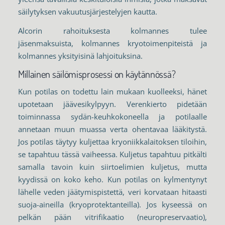
säilytyksen vakuutusjärjestelyjen kautta.
Alcorin rahoituksesta kolmannes tulee
jäsenmaksuista, kolmannes kryotoimenpiteistä ja
kolmannes yksityisinä lahjoituksina.
Millainen säilömisprosessi on käytännössä?
Kun potilas on todettu lain mukaan kuolleeksi, hänet
upotetaan jäävesikylpyyn. Verenkierto pidetään
toiminnassa sydän-keuhkokoneella ja potilaalle
annetaan muun muassa verta ohentavaa lääkitystä.
Jos potilas täytyy kuljettaa kryoniikkalaitoksen tiloihin,
se tapahtuu tässä vaiheessa. Kuljetus tapahtuu pitkälti
samalla tavoin kuin siirtoelimien kuljetus, mutta
kyydissä on koko keho. Kun potilas on kylmentynyt
lähelle veden jäätymispistettä, veri korvataan hitaasti
suoja-aineilla (kryoprotektanteilla). Jos kyseessä on
pelkän pään vitrifikaatio (neuropreservaatio),