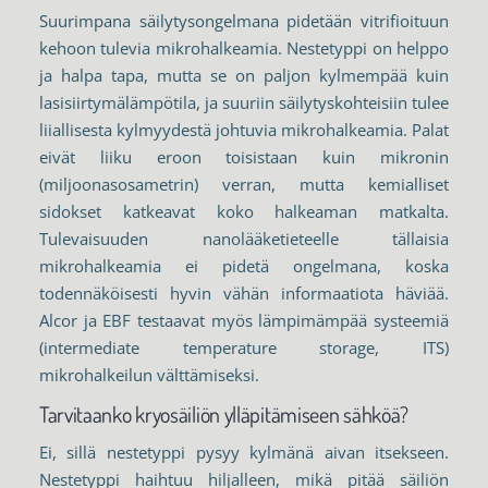
Suurimpana säilytysongelmana pidetään vitrifioituun
kehoon tulevia mikrohalkeamia. Nestetyppi on helppo
ja halpa tapa, mutta se on paljon kylmempää kuin
lasisiirtymälämpötila, ja suuriin säilytyskohteisiin tulee
liiallisesta kylmyydestä johtuvia mikrohalkeamia. Palat
eivät liiku eroon toisistaan kuin mikronin
(miljoonasosametrin) verran, mutta kemialliset
sidokset katkeavat koko halkeaman matkalta.
Tulevaisuuden nanolääketieteelle tällaisia
mikrohalkeamia ei pidetä ongelmana, koska
todennäköisesti hyvin vähän informaatiota häviää.
Alcor ja EBF testaavat myös lämpimämpää systeemiä
(intermediate temperature storage, ITS)
mikrohalkeilun välttämiseksi.
Tarvitaanko kryosäiliön ylläpitämiseen sähköä?
Ei, sillä nestetyppi pysyy kylmänä aivan itsekseen.
Nestetyppi haihtuu hiljalleen, mikä pitää säiliön