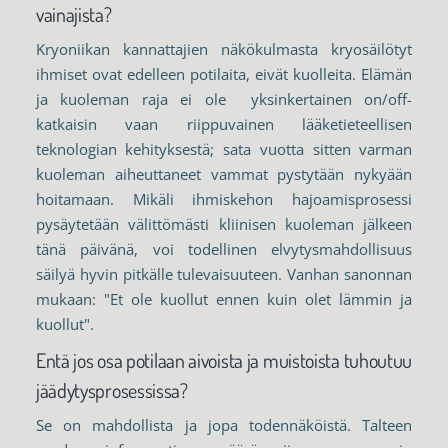
vainajista?
Kryoniikan kannattajien näkökulmasta kryosäilötyt
ihmiset ovat edelleen potilaita, eivät kuolleita. Elämän
ja kuoleman raja ei ole yksinkertainen on/off-
katkaisin vaan riippuvainen lääketieteellisen
teknologian kehityksestä; sata vuotta sitten varman
kuoleman aiheuttaneet vammat pystytään nykyään
hoitamaan. Mikäli ihmiskehon hajoamisprosessi
pysäytetään välittömästi kliinisen kuoleman jälkeen
tänä päivänä, voi todellinen elvytysmahdollisuus
säilyä hyvin pitkälle tulevaisuuteen. Vanhan sanonnan
mukaan: "Et ole kuollut ennen kuin olet lämmin ja
kuollut".
Entä jos osa potilaan aivoista ja muistoista tuhoutuu
jäädytysprosessissa?
Se on mahdollista ja jopa todennäköistä. Talteen