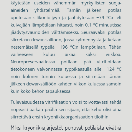
käytetään useiden vähemmän myrkyllisten suoja-
aineiden yhdistelmää. Tämän jälkeen potilas
upotetaan silikoniöljyyn ja jäähdytetään −79 °C:n eli
kuivajään lämpötilaan hitaasti, noin 0,1 °C minuutissa
jäädytysvaurioiden välttämiseksi. Seuraavaksi potilas
siirretään dewar-säiliöön, jossa kylmennystä jatketaan
nestemäisellä typellä −196 °C:n lämpötilaan. Tähän
vaiheeseen kuluu aikaa kaksi viikkoa.
Neuropreservaatiossa potilaan pää vitrifioidaan
tietokoneen valvonnassa typpikaasulla alle −124 °C
noin kolmen tunnin kuluessa ja siirretään tämän
jälkeen dewar-säiliöön kahden viikon kuluessa samoin
kuin koko kehon tapauksessa.
Tulevaisuudessa vitrifikaation voisi toivottavasti tehdä
nopeasti paikan päällä sen sijaan, että keho olisi aina
siirrettävä ensin kryoniikkaorganisaation tiloihin.
Miksi kryoniikkajärjestöt puhuvat potilaista eivätkä