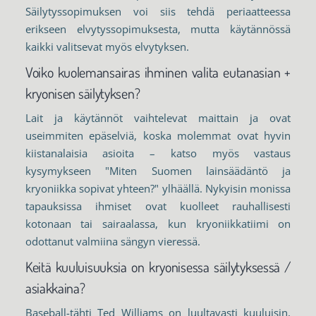
Säilytyssopimuksen voi siis tehdä periaatteessa
erikseen elvytyssopimuksesta, mutta käytännössä
kaikki valitsevat myös elvytyksen.
Voiko kuolemansairas ihminen valita eutanasian +
kryonisen säilytyksen?
Lait ja käytännöt vaihtelevat maittain ja ovat
useimmiten epäselviä, koska molemmat ovat hyvin
kiistanalaisia asioita – katso myös vastaus
kysymykseen "Miten Suomen lainsäädäntö ja
kryoniikka sopivat yhteen?" ylhäällä. Nykyisin monissa
tapauksissa ihmiset ovat kuolleet rauhallisesti
kotonaan tai sairaalassa, kun kryoniikkatiimi on
odottanut valmiina sängyn vieressä.
Keitä kuuluisuuksia on kryonisessa säilytyksessä /
asiakkaina?
Baseball-tähti Ted Williams on luultavasti kuuluisin,