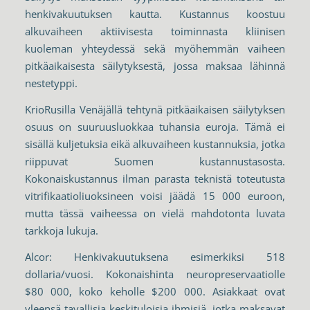
henkivakuutuksen kautta. Kustannus koostuu
alkuvaiheen aktiivisesta toiminnasta kliinisen
kuoleman yhteydessä sekä myöhemmän vaiheen
pitkäaikaisesta säilytyksestä, jossa maksaa lähinnä
nestetyppi.
KrioRusilla Venäjällä tehtynä pitkäaikaisen säilytyksen
osuus on suuruusluokkaa tuhansia euroja. Tämä ei
sisällä kuljetuksia eikä alkuvaiheen kustannuksia, jotka
riippuvat Suomen kustannustasosta.
Kokonaiskustannus ilman parasta teknistä toteutusta
vitrifikaatioliuoksineen voisi jäädä 15 000 euroon,
mutta tässä vaiheessa on vielä mahdotonta luvata
tarkkoja lukuja.
Alcor: Henkivakuutuksena esimerkiksi 518
dollaria/vuosi. Kokonaishinta neuropreservaatiolle
$80 000, koko keholle $200 000. Asiakkaat ovat
yleensä tavallisia keskituloisia ihmisiä, jotka maksavat