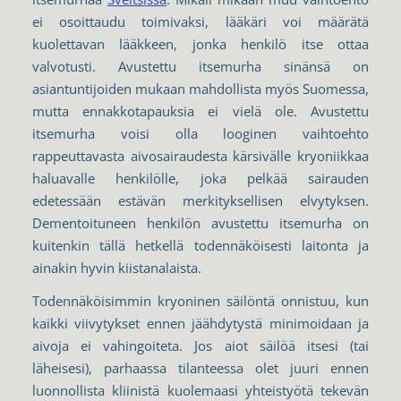
ei osoittaudu toimivaksi, lääkäri voi määrätä
kuolettavan lääkkeen, jonka henkilö itse ottaa
valvotusti. Avustettu itsemurha sinänsä on
asiantuntijoiden mukaan mahdollista myös Suomessa,
mutta ennakkotapauksia ei vielä ole. Avustettu
itsemurha voisi olla looginen vaihtoehto
rappeuttavasta aivosairaudesta kärsivälle kryoniikkaa
haluavalle henkilölle, joka pelkää sairauden
edetessään estävän merkityksellisen elvytyksen.
Dementoituneen henkilön avustettu itsemurha on
kuitenkin tällä hetkellä todennäköisesti laitonta ja
ainakin hyvin kiistanalaista.
Todennäköisimmin kryoninen säilöntä onnistuu, kun
kaikki viivytykset ennen jäähdytystä minimoidaan ja
aivoja ei vahingoiteta. Jos aiot säilöä itsesi (tai
läheisesi), parhaassa tilanteessa olet juuri ennen
luonnollista kliinistä kuolemaasi yhteistyötä tekevän