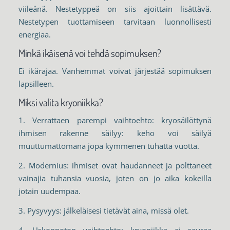
viileänä. Nestetyppeä on siis ajoittain lisättävä.
Nestetypen tuottamiseen tarvitaan luonnollisesti
energiaa.
Minkä ikäisenä voi tehdä sopimuksen?
Ei ikärajaa. Vanhemmat voivat järjestää sopimuksen
lapsilleen.
Miksi valita kryoniikka?
1. Verrattaen parempi vaihtoehto: kryosäilöttynä
ihmisen rakenne säilyy: keho voi säilyä
muuttumattomana jopa kymmenen tuhatta vuotta.
2. Modernius: ihmiset ovat haudanneet ja polttaneet
vainajia tuhansia vuosia, joten on jo aika kokeilla
jotain uudempaa.
3. Pysyvyys: jälkeläisesi tietävät aina, missä olet.
4. Uskonnoton vaihtoehto: kryoniikka ei seuraa