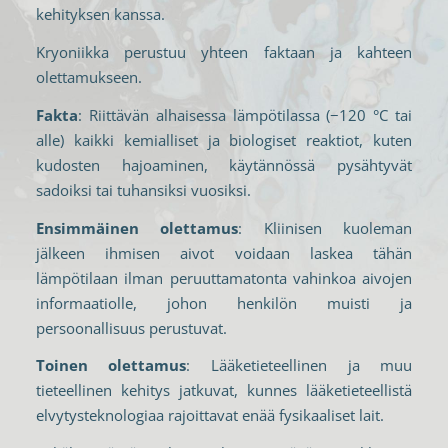
kehityksen kanssa.
Kryoniikka perustuu yhteen faktaan ja kahteen
olettamukseen.
Fakta
: Riittävän alhaisessa lämpötilassa (−120 °C tai
alle) kaikki kemialliset ja biologiset reaktiot, kuten
kudosten hajoaminen, käytännössä pysähtyvät
sadoiksi tai tuhansiksi vuosiksi.
Ensimmäinen olettamus
: Kliinisen kuoleman
jälkeen ihmisen aivot voidaan laskea tähän
lämpötilaan ilman peruuttamatonta vahinkoa aivojen
informaatiolle, johon henkilön muisti ja
persoonallisuus perustuvat.
Toinen olettamus
: Lääketieteellinen ja muu
tieteellinen kehitys jatkuvat, kunnes lääketieteellistä
elvytysteknologiaa rajoittavat enää fysikaaliset lait.