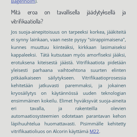
Bågenholm
).
Mitä eroa on tavallisella jäädytyksellä ja
vitrifikaatiolla?
Jos suoja-ainepitoisuus on tarpeeksi korkea, jääkiteitä
ei synny lainkaan, vaan neste pysyy "siirappimaisena",
kunnes muuttuu kiinteäksi, kirkkaan lasimaiseksi
kappaleeksi. Tätä kutsutaan myös amorfiseksi jääksi,
erotuksena kiteisestä jäästä. Vitrifikaatiota pidetään
yleisesti parhaana vaihtoehtona suurten elinten
pitkäaikaiseen säilytykseen. Vitrifikaatioprosessia
kehitetään jatkuvasti paremmaksi, ja jokainen
kryosäilytys on käytännössä uuden teknologian
ensimmäinen kokeilu. Elimet hyväksyvät suoja-aineita
eri tavalla, ja rakenteilla olevien
automaatiosysteemien odotetaan parantavan kehon
läpihuuhtelua huomattavasti. Pisimmälle kehitetty
vitrifikaatioliuos on Alcorin käyttämä
M22
.