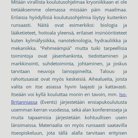
Mitään virallista koulutusohjelmaa kryoniikkaan ei ole
tietääksemme olemassa missään päin maailmaa.
Erilaisia hyödyllisiä koulutusohjelmia löytyy kuitenkin
runsaasti. Näitä ovat esimerkiksi: biologia ja
lääketieteet, hoitoala yleensä, erilaiset insinööritieteet
kuten kylmäfysiikka, nanoteknologia, hydrauliikka ja
mekaniikka. "Pehmeämpiä" mutta tuiki tarpeellisia
toimintoja ovat jäsenhankinta, tiedottaminen ja
markkinointi, suhdetoiminta, johtaminen, ja joskus
tarvitaan neuvoja lainoppineilta. Talous- ja
rahoitusasiat ovat myös keskeisiä. Aihealueita, joista
valita on itse asiassa hyvin laajasti ja kattavasti.
Itseään voi kyllä kouluttaa monin eri tavoin, mm.
Iso-
Britanniassa
(Events) järjestetään ensiapukoulutusta
usemman kerran vuodessa, sekä alan konferensseja ja
muita tapaamisia järjestetään kohtuullisen usein
länsimaissa. Materiaalia on myös runsaasti saatavilla
itseopiskeluun, jota tällä alalla tarvitaan erityisen