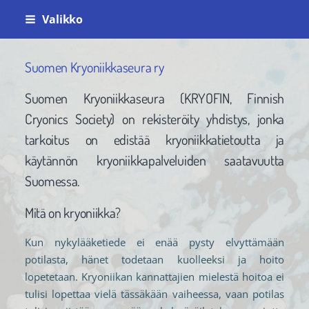
Siirry
Valikko
sivun
sisältöön
Suomen Kryoniikkaseura ry
Suomen Kryoniikkaseura (KRYOFIN, Finnish
Cryonics Society) on rekisteröity yhdistys, jonka
tarkoitus on edistää kryoniikkatietoutta ja
käytännön kryoniikkapalveluiden saatavuutta
Suomessa.
Mitä on kryoniikka?
Kun nykylääketiede ei enää pysty elvyttämään
potilasta, hänet todetaan kuolleeksi ja hoito
lopetetaan. Kryoniikan kannattajien mielestä hoitoa ei
tulisi lopettaa vielä tässäkään vaiheessa, vaan potilas