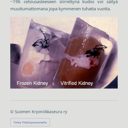
−196 celsiusasteeseen siirrettynä kudos voi säilyä
muuttumattomana jopa kymmenen tuhatta vuotta.
©
Suomen Kryoniikkaseura ry
Tehty Yhdistysavaimella