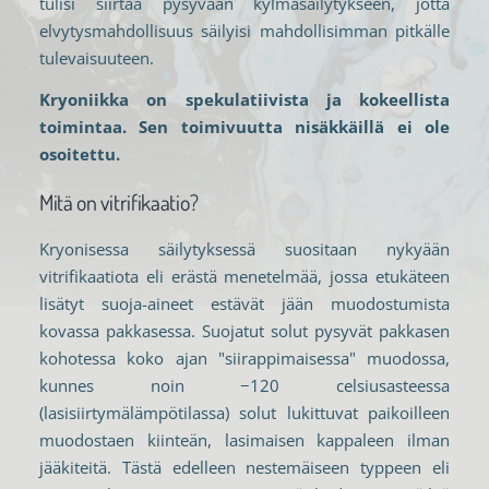
tulisi siirtää pysyvään kylmäsäilytykseen, jotta
elvytysmahdollisuus säilyisi mahdollisimman pitkälle
tulevaisuuteen.
Kryoniikka on spekulatiivista ja kokeellista
toimintaa. Sen toimivuutta nisäkkäillä ei ole
osoitettu.
Mitä on vitrifikaatio?
Kryonisessa säilytyksessä suositaan nykyään
vitrifikaatiota eli erästä menetelmää, jossa etukäteen
lisätyt suoja-aineet estävät jään muodostumista
kovassa pakkasessa. Suojatut solut pysyvät pakkasen
kohotessa koko ajan "siirappimaisessa" muodossa,
kunnes noin −120 celsiusasteessa
(lasisiirtymälämpötilassa) solut lukittuvat paikoilleen
muodostaen kiinteän, lasimaisen kappaleen ilman
jääkiteitä. Tästä edelleen nestemäiseen typpeen eli